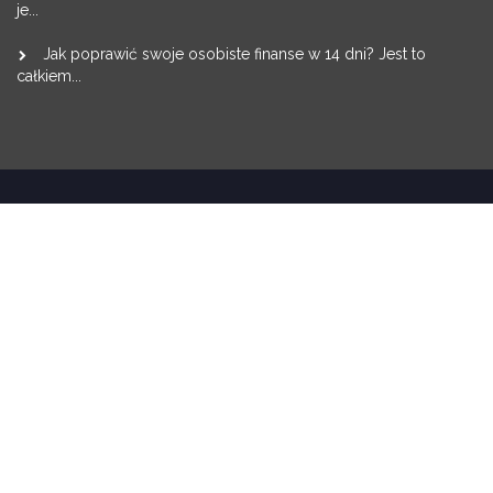
je...
Jak poprawić swoje osobiste finanse w 14 dni? Jest to
całkiem...