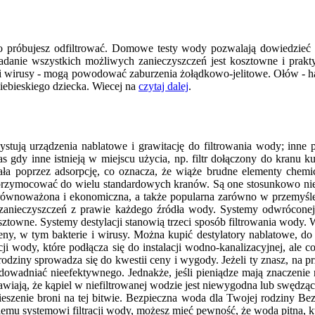
co próbujesz odfiltrować. Domowe testy wody pozwalają dowiedzieć 
y. Badanie wszystkich możliwych zanieczyszczeń jest kosztowne i prakt
 i wirusy - mogą powodować zaburzenia żołądkowo-jelitowe. Ołów - h
iebieskiego dziecka. Wiecej na
czytaj dalej
.
korzystują urządzenia nablatowe i grawitację do filtrowania wody; inn
 gdy inne istnieją w miejscu użycia, np. filtr dołączony do kranu 
a poprzez adsorpcję, co oznacza, że wiąże brudne elementy chemiczn
 przymocować do wielu standardowych kranów. Są one stosunkowo niedro
 zrównoważona i ekonomiczna, a także popularna zarówno w przemyśl
anieczyszczeń z prawie każdego źródła wody. Systemy odwróconej
ztowne. Systemy destylacji stanowią trzeci sposób filtrowania wody. 
eny, w tym bakterie i wirusy. Można kupić destylatory nablatowe, do
 wody, które podłącza się do instalacji wodno-kanalizacyjnej, ale 
dziny sprowadza się do kwestii ceny i wygody. Jeżeli ty znasz, na prz
dowadniać nieefektywnego. Jednakże, jeśli pieniądze mają znaczenie na
awiają, że kąpiel w niefiltrowanej wodzie jest niewygodna lub swędząca. 
ieszenie broni na tej bitwie. Bezpieczna woda dla Twojej rodziny B
mu systemowi filtracji wody, możesz mieć pewność, że woda pitna, kt