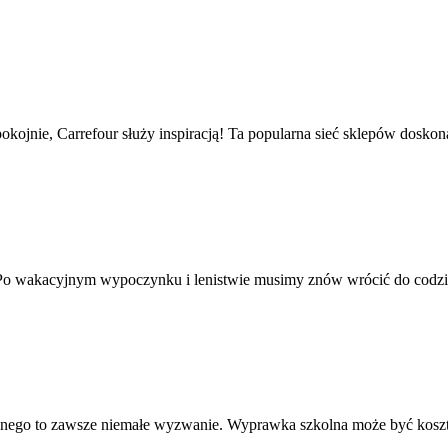
kojnie, Carrefour służy inspiracją! Ta popularna sieć sklepów doskonal
Po wakacyjnym wypoczynku i lenistwie musimy znów wrócić do codzie
lnego to zawsze niemałe wyzwanie. Wyprawka szkolna może być koszto