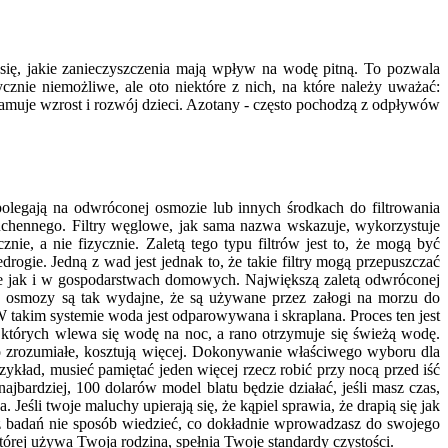
się, jakie zanieczyszczenia mają wpływ na wodę pitną. To pozwala
ycznie niemożliwe, ale oto niektóre z nich, na które należy uważać:
amuje wzrost i rozwój dzieci. Azotany - często pochodzą z odpływów
e polegają na odwróconej osmozie lub innych środkach do filtrowania
kuchennego. Filtry węglowe, jak sama nazwa wskazuje, wykorzystuje
ie, a nie fizycznie. Zaletą tego typu filtrów jest to, że mogą być
gie. Jedną z wad jest jednak to, że takie filtry mogą przepuszczać
e jak i w gospodarstwach domowych. Największą zaletą odwróconej
 osmozy są tak wydajne, że są używane przez załogi na morzu do
W takim systemie woda jest odparowywana i skraplana. Proces ten jest
 których wlewa się wodę na noc, a rano otrzymuje się świeżą wodę.
co zrozumiałe, kosztują więcej. Dokonywanie właściwego wyboru dla
ykład, musieć pamiętać jeden więcej rzecz robić przy nocą przed iść
jbardziej, 100 dolarów model blatu będzie działać, jeśli masz czas,
Jeśli twoje maluchy upierają się, że kąpiel sprawia, że drapią się jak
ez badań nie sposób wiedzieć, co dokładnie wprowadzasz do swojego
órej używa Twoja rodzina, spełnia Twoje standardy czystości.