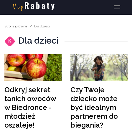
Menu
Strona główna
Dla dzieci
Dla dzieci
K
Odkryj sekret
Czy Twoje
tanich owoców
dziecko może
w Biedronce -
być idealnym
młodzież
partnerem do
oszaleje!
biegania?